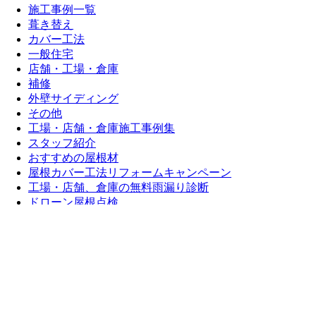
施工事例一覧
葺き替え
カバー工法
一般住宅
店舗・工場・倉庫
補修
外壁サイディング
その他
工場・店舗・倉庫施工事例集
スタッフ紹介
おすすめの屋根材
屋根カバー工法リフォームキャンペーン
工場・店舗、倉庫の無料雨漏り診断
ドローン屋根点検
屋根リフォーム東三河のお役立ちブログ
工場・倉庫の屋根の暑さ・寒さでお困りの方へ
賢い倉庫のつくり方
屋根リフォームの流れ
屋根リフォーム東三河のAI職人 ご利用ガイド
よくある質問
問い合わせ・お見積もり