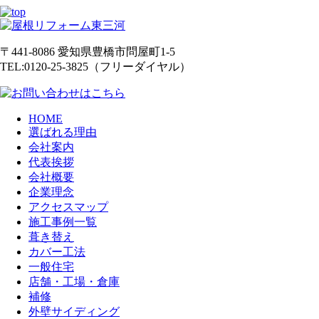
他の会社と何が違いますか
〒441-8086
愛知県
豊橋市
問屋町1-5
TEL:0120-25-3825（フリーダイヤル）
HOME
選ばれる理由
会社案内
代表挨拶
会社概要
企業理念
アクセスマップ
施工事例一覧
葺き替え
カバー工法
一般住宅
店舗・工場・倉庫
補修
外壁サイディング