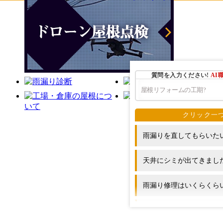
質問を入力ください!
AI
雨漏りを直してもらいた
天井にシミが出てきまし
雨漏り修理はいくらくら
屋根のリフォームにはど