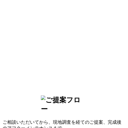
く確かな診断と技術
水が侵入しないよう
で、雨漏りの不安を
対策！
長期的に解消し…
豊橋市 某工場様
豊橋市 某工場様
店舗・工場・倉庫事
例
店舗・工場・倉庫事
例
コーキングの劣化か
ら雨漏りしていた箇
雨漏りの起きていた
所を部分補修で解決
明かり取りを撤去
し、屋根をカバー工
法でリフォームしま
した。
施工事例一覧
ご相談いただいてから、現地調査を経てのご提案、完成後