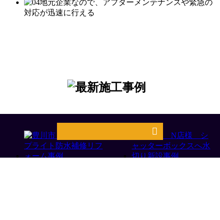
豊川市 T様
豊橋市 N店様
補修事例
店舗・工場・倉庫事
例
劣化したトップライ
トと棟部を根本から
樋を新設してシャッ
再構築。経験に基づ
ターボックス内へ雨