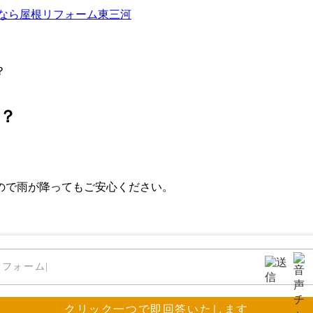
？
？
ので雨が降ってもご安心ください。