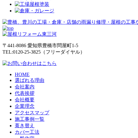
〒441-8086
愛知県
豊橋市
問屋町1-5
TEL:0120-25-3825（フリーダイヤル）
HOME
選ばれる理由
会社案内
代表挨拶
会社概要
企業理念
アクセスマップ
施工事例一覧
葺き替え
カバー工法