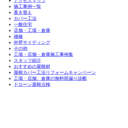
アクセスマップ
施工事例一覧
葺き替え
カバー工法
一般住宅
店舗・工場・倉庫
補修
外壁サイディング
その他
工場・店舗・倉庫施工事例集
スタッフ紹介
おすすめの屋根材
屋根カバー工法リフォームキャンペーン
工場・店舗、倉庫の無料雨漏り診断
ドローン屋根点検
屋根リフォーム東三河のお役立ちブログ
工場・倉庫の屋根の暑さ・寒さでお困りの方へ
賢い倉庫のつくり方
屋根リフォームの流れ
屋根リフォーム東三河のAI職人 ご利用ガイド
よくある質問
問い合わせ・お見積もり