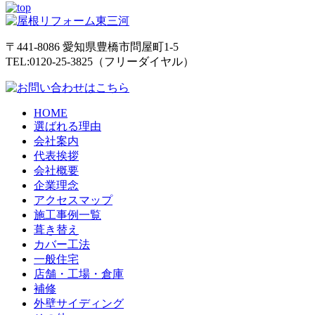
〒441-8086
愛知県
豊橋市
問屋町1-5
TEL:0120-25-3825（フリーダイヤル）
HOME
選ばれる理由
会社案内
代表挨拶
会社概要
企業理念
アクセスマップ
施工事例一覧
葺き替え
カバー工法
一般住宅
店舗・工場・倉庫
補修
外壁サイディング